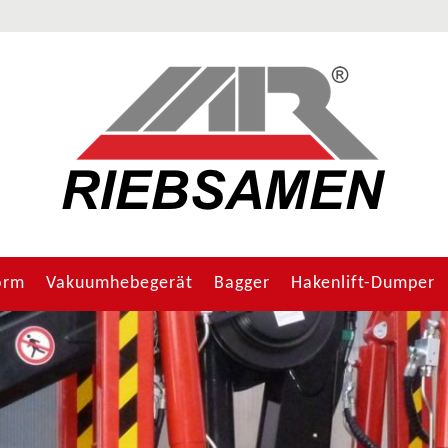
orm
Vakuumhebegerät
Bagger
Hakenlift-Dumper