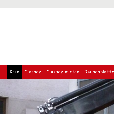
Kran
Glasboy
Glasboy-mieten
Raupenplattf