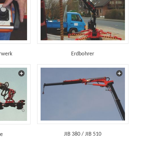
Erdbohrer
rwerk
JIB 380 / JIB 510
ge