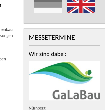
n
inenbau
ösungen
MESSETERMINE
Wir sind dabei:
iben
Nürnberg