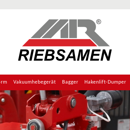
orm
Vakuumhebegerät
Bagger
Hakenlift-Dumper