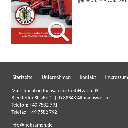
gerne an: +49 7582 791
Startseite
Unternehmen
Kontakt
Impressum
Maschinenbau Riebsamen GmbH & Co. KG
Bierstetter Straße 1 | D 88348 Allmannsweiler
Telefon: +49 7582 791
Telefax: +49 7582 792
nf
r
bs
m
n
d